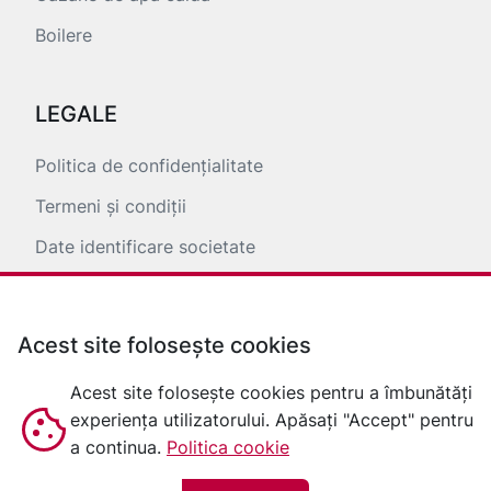
Boilere
LEGALE
Politica de confidențialitate
Termeni și condiții
Date identificare societate
ANPC
Acest site folosește cookies
Acest site folosește cookies pentru a îmbunătăți
experiența utilizatorului. Apăsați "Accept" pentru
a continua.
Politica cookie
© 2026 baltursib |
Creat cu
❤
de
Webely Media Network
&
hatline.ro