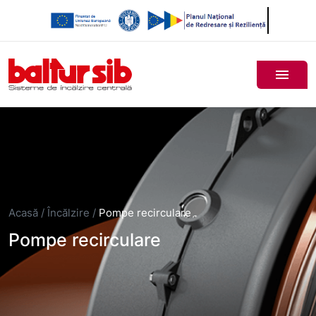
Acasă
/
Încălzire
/
Pompe recirculare
Pompe recirculare