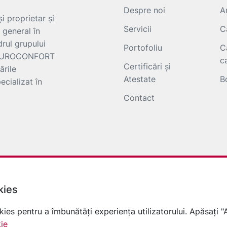
Despre noi
A
i proprietar și
Servicii
C
 general în
drul grupului
Portofoliu
C
e EUROCONFORT
c
Certificări și
ările
Atestate
B
ecializat în
Contact
kies
kies pentru a îmbunătăți experiența utilizatorului. Apăsați 
kie