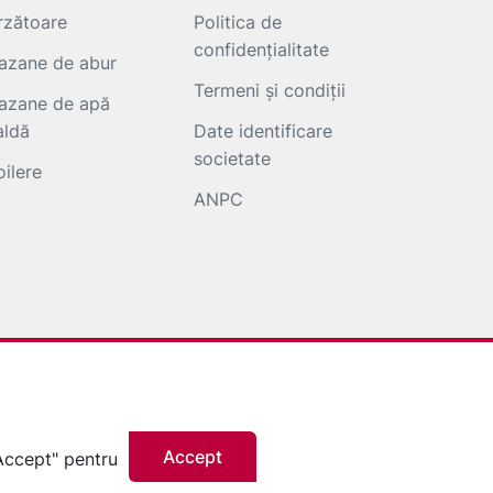
rzătoare
Politica de
confidențialitate
azane de abur
Termeni și condiții
azane de apă
aldă
Date identificare
societate
oilere
ANPC
Accept
"Accept" pentru