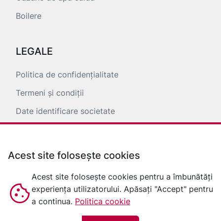
Boilere
LEGALE
Politica de confidențialitate
Termeni și condiții
Date identificare societate
ANPC
Acest site folosește cookies
Acest site folosește cookies pentru a îmbunătăți
experiența utilizatorului. Apăsați "Accept" pentru
a continua.
Politica cookie
© 2026 baltursib |
Creat cu
❤
de
Webely Media Network
&
hatline.ro