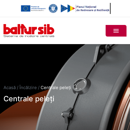
Acasă
/
Încălzire
/
Centrale peleți
Centrale peleți