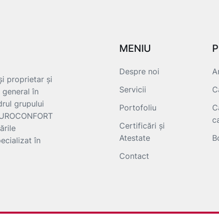
MENIU
P
Despre noi
A
i proprietar și
Servicii
C
 general în
drul grupului
Portofoliu
C
e EUROCONFORT
c
Certificări și
ările
Atestate
B
ecializat în
Contact