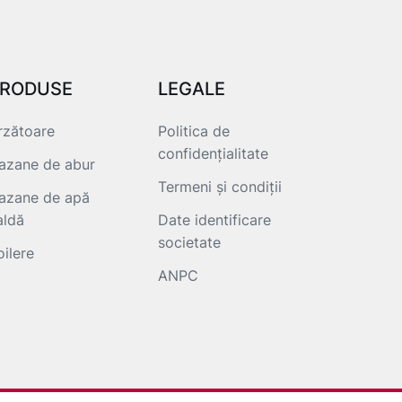
RODUSE
LEGALE
rzătoare
Politica de
confidențialitate
azane de abur
Termeni și condiții
azane de apă
aldă
Date identificare
societate
oilere
ANPC