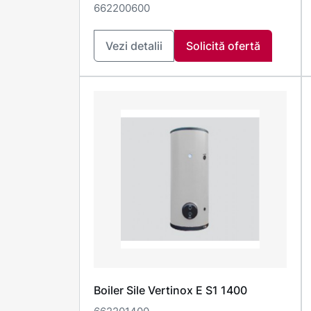
662200600
Vezi detalii
Solicită ofertă
Boiler Sile Vertinox E S1 1400