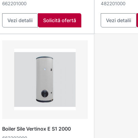
662201000
482201000
Vezi detalii
Solicită ofertă
Vezi detalii
Boiler Sile Vertinox E S1 2000