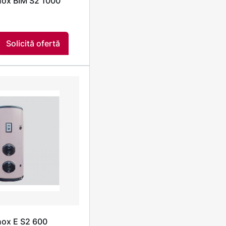
inox BIM S2 1000
Solicită ofertă
inox E S2 600