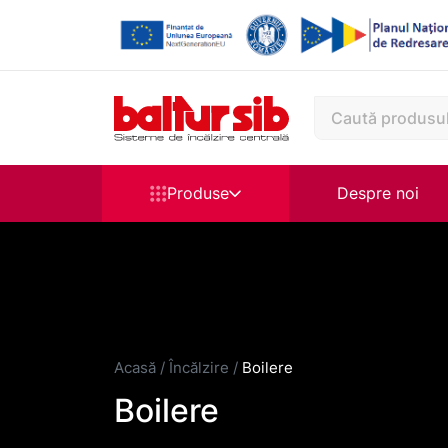
Produse
Despre noi
Acasă
/
Încălzire
/
Boilere
Boilere