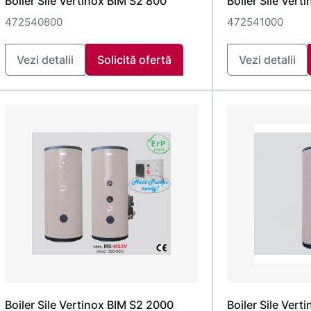
Boiler Sile Vertinox BIM S2 800
Boiler Sile Vert
472540800
472541000
Vezi detalii
Solicită ofertă
Vezi detalii
Boiler Sile Vertinox BIM S2 2000
Boiler Sile Vert