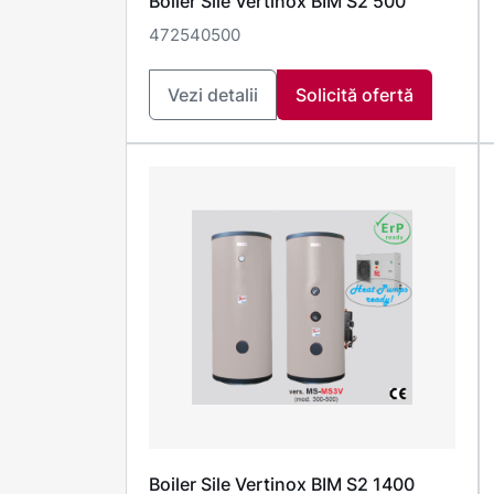
Boiler Sile Vertinox BIM S2 500
472540500
Vezi detalii
Solicită ofertă
Boiler Sile Vertinox BIM S2 1400