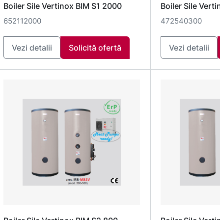
Boiler Sile Vertinox BIM S1 2000
Boiler Sile Vert
652112000
472540300
Vezi detalii
Solicită ofertă
Vezi detalii