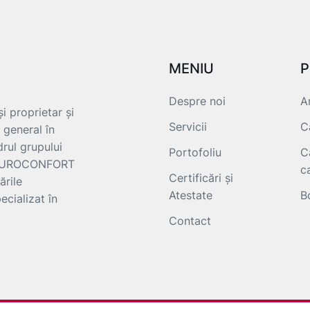
MENIU
P
Despre noi
A
i proprietar și
Servicii
C
 general în
drul grupului
Portofoliu
C
e EUROCONFORT
c
Certificări și
ările
Atestate
B
ecializat în
Contact