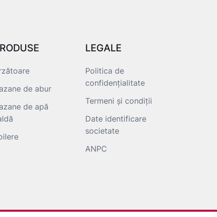
RODUSE
LEGALE
rzătoare
Politica de
confidențialitate
azane de abur
Termeni și condiții
azane de apă
aldă
Date identificare
societate
oilere
ANPC