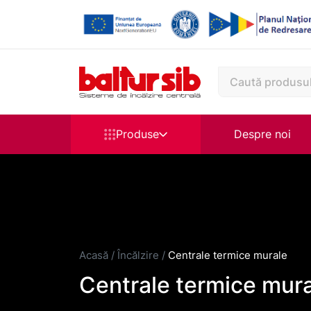
Produse
Despre noi
Acasă
/
Încălzire
/
Centrale termice murale
Centrale termice mur